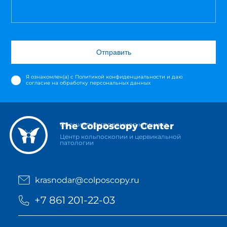
Отправить
Я ознакомлен(а) с
Политикой конфиденциальности
и даю
согласие на обработку персональных данных
Специализированная клиника
The Colposcopy Center
Центр кольпоскопии и цервикальной
патологии
krasnodar@colposcopy.ru
+7 861 201-22-03