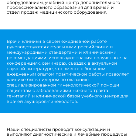
оборудованием, учебный центр дополнительного
профессионального образования для врачей и
отдел продаж медицинского оборудования.
Врачи клиники в своей ежедневной работе
руководствуются актуальными российскими и
международными стандартами и клиническими
рекомендациями, используют знания, полученные на
конференциях, семинарах, съездах, в актуальной
научной литературе, что вместе с большим
ежедневным опытом практической работы позволяет
клинике быть лидером по оказанию
специализированной гинекологической помощи
пациентам с заболеваниями нижнего тракта
гениталий и клинической базой учебного центра для
врачей акушеров-гинекологов.
Наши специалисты проводят консультации и
выполняют диагностические и лечебные процедуры