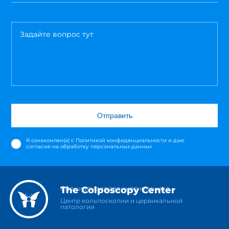
Отправить
Я ознакомлен(а) с
Политикой конфиденциальности
и даю
согласие на обработку персональных данных
Специализированная клиника
The Colposcopy Center
Центр кольпоскопии и цервикальной
патологии