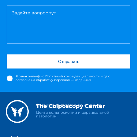
Отправить
Я ознакомлен(а) с
Политикой конфиденциальности
и даю
согласие на обработку персональных данных
Специализированная клиника
The Colposcopy Center
Центр кольпоскопии и цервикальной
патологии