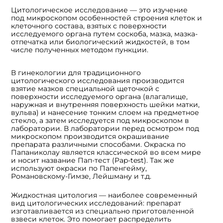
Цитологическое исследование — это изучение
под микроскопом особенностей строения клеток и
клеточного состава, взятых с поверхности
исследуемого органа путем соскоба, мазка, мазка-
отпечатка или биологический жидкостей, в том
числе полученных методом пункции.
В гинекологии для традиционного
цитологического исследования производится
взятие мазков специальной щеточкой с
поверхности исследуемого органа (влагалище,
наружная и внутренняя поверхность шейки матки,
вульва) и нанесение тонким слоем на предметное
стекло, а затем исследуется под микроскопом в
лаборатории. В лаборатории перед осмотром под
микроскопом производится окрашивание
препарата различными способами. Окраска по
Папаниколау является классической во всем мире
и носит название Пап-тест (Pap-test). Так же
используют окраски по Папенгейму,
Романовскому-Гимзе, Лейшману и т.д.
Жидкостная цитология — наиболее современный
вид цитологических исследований: препарат
изготавливается из специально приготовленной
взвеси клеток. Это помогает распределить