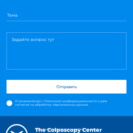
Отправить
Я ознакомлен(а) с
Политикой конфиденциальности
и даю
согласие на обработку персональных данных
Специализированная клиника
The Colposcopy Center