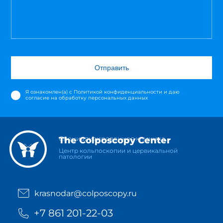
Отправить
Я ознакомлен(а) с
Политикой конфиденциальности
и даю
согласие на обработку персональных данных
Специализированная клиника
The Colposcopy Center
Центр кольпоскопии и цервикальной
патологии
krasnodar@colposcopy.ru
+7 861 201-22-03